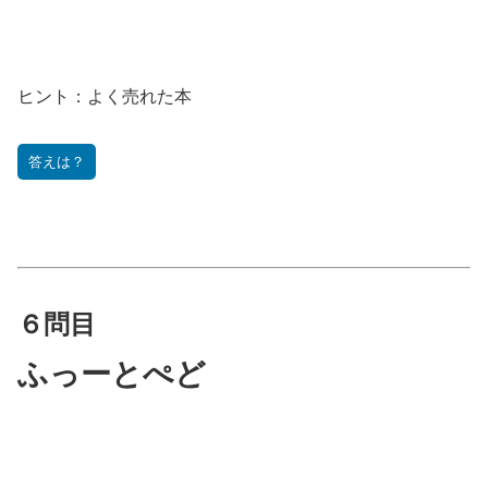
ヒント：
よく売れた本
答えは？
６問目
ふっーとぺど