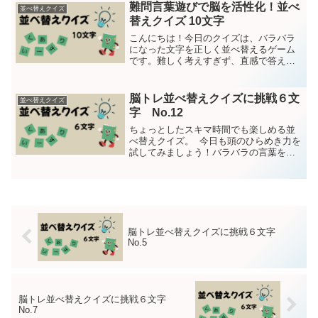
それでは、クイズスタート！10文字の言
難問言葉遊びで脳を活性化！並べ
並べ替えクイズ
葉を並べ替えて意味の...
替えクイズ 10文字
こんにちは！今日のクイズは、バラバラ
になった文字を正しく並べ替えるゲーム
です。難しく考えすぎず、直感で答えて
みてくださいね！今回はちょっと難しい
10文字です。それでは、クイズスター
ト！10文字の言葉を並べ替えて意味のあ
脳トレ並べ替えクイズに挑戦６文
並べ替えクイズ
る言葉に直して下さい第...
字 No.12
ちょっとしたスキマ時間でも楽しめる並
べ替えクイズ。 今日も頭のひらめき力を
試してみましょう！バラバラの言葉を並
べ替えて意味のある言葉にしてくださ
い。今回は6文字問題は15問です。第1問
ちゅこじゃんヒント：韓国の発酵調味料--
--------...
脳トレ並べ替えクイズに挑戦６文字
No.5
脳トレ並べ替えクイズに挑戦６文字
No.7