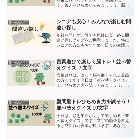
順番に並べるクイズです！直感を信じ
て、答えをひらめいてみましょう！脳ト
レにピッタリ!それぞれのバラバラの言葉
を一つの意味のある言葉にしてくださ
い。今回は８文字です。 問題は15問で
シニアも安心！みんなで楽しむ間
並べ替えクイズ
す。それでは、クイズスタ...
違い探し
年齢を問わず、誰でも気軽に楽しめる間
違い探しクイズをご用意しました。特に
シニアの方にもおすすめ！日々の生活に
取り入れることで、観察力や集中力が自
然と養われ、脳の健康維持に役立ちま
す。2つの画像から間違いを探してくださ
言葉遊びで楽しく脳トレ！並べ替
並べ替えクイズ
い間違いは5つです。回答...
えクイズ ７文字
言葉遊びは、楽しく脳を鍛えられる最高
の方法です！今日は「並べ替えクイズ」
で、ひらめき力を試してみましょう。全
部正解できるかな？脳トレにピッタリそ
れぞれのバラバラの言葉を一つの意味の
ある言葉にしてください。今回は７文字
難問脳トレひらめき力を試そう！
並べ替えクイズ
です。それでは、クイズス...
並べ替えクイズ 10文字
今日は、頭を柔らかくして楽しめる「並
べ替えクイズ」です！文字の順番を変え
ると見慣れた言葉が現れます。あなたは
何問正解できるでしょうか？問題は15
問、今回はちょっと難しい10文字です。