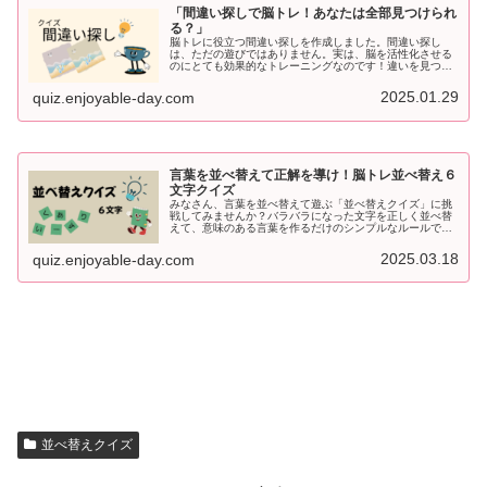
「間違い探しで脳トレ！あなたは全部見つけられ
る？」
脳トレに役立つ間違い探しを作成しました。間違い探し
は、ただの遊びではありません。実は、脳を活性化させる
のにとても効果的なトレーニングなのです！違いを見つけ
ようと目を凝らすことで、注意力・観察力・記憶力が鍛え
られ、脳の老化防止にも役立ちます。...
2025.01.29
quiz.enjoyable-day.com
言葉を並べ替えて正解を導け！脳トレ並べ替え６
文字クイズ
みなさん、言葉を並べ替えて遊ぶ「並べ替えクイズ」に挑
戦してみませんか？バラバラになった文字を正しく並べ替
えて、意味のある言葉を作るだけのシンプルなルールです
が、意外と頭を使います！脳を活性化しながら楽しめるこ
のクイズ、ぜひ挑戦してみてくださ...
2025.03.18
quiz.enjoyable-day.com
並べ替えクイズ