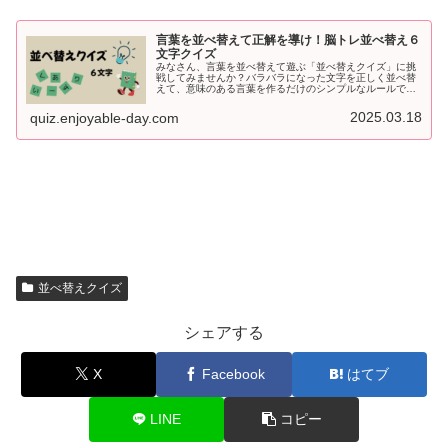
言葉を並べ替えて正解を導け！脳トレ並べ替え６
文字クイズ
みなさん、言葉を並べ替えて遊ぶ「並べ替えクイズ」に挑
戦してみませんか？バラバラになった文字を正しく並べ替
えて、意味のある言葉を作るだけのシンプルなルールです
が、意外と頭を使います！脳を活性化しながら楽しめるこ
のクイズ、ぜひ挑戦してみてくださ...
2025.03.18
quiz.enjoyable-day.com
並べ替えクイズ
シェアする
X
Facebook
はてブ
LINE
コピー