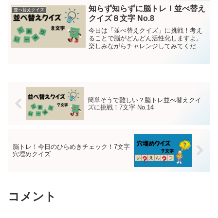
ヒント：結婚式で花嫁が着用します。第
知らず知らずに脳トレ！並べ替え
並べ替えクイズ
２問つょそしぎしうゃん...
クイズ８文字 No.8
今日は「並べ替えクイズ」に挑戦！考え
ることで脳がどんどん活性化しますよ。
楽しみながらチャレンジしてみてくださ
いね！バラバラの言葉を並べ替えて意味
のある言葉にしてください。今回は１５
問、８文字です。第１問とほうんつてま
んヒント：先と後が逆にな...
簡単そうで難しい？脳トレ並べ替えクイ
ズに挑戦！7文字 No.14
脳トレ！今日のひらめきチェック！7文字
穴埋めクイズ
コメント