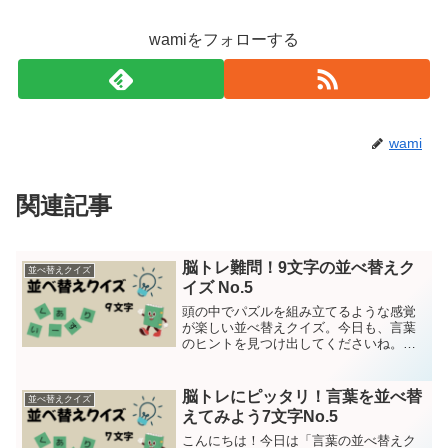
wamiをフォローする
wami
関連記事
脳トレ難問！9文字の並べ替えク
並べ替えクイズ
イズ No.5
頭の中でパズルを組み立てるような感覚
が楽しい並べ替えクイズ。今日も、言葉
のヒントを見つけ出してくださいね。問
題は15問です。それではクイズスター
ト！第１問すふれらーしとんょ
ヒント：欲求が阻止されることによって
脳トレにピッタリ！言葉を並べ替
並べ替えクイズ
生じる不快な不安や不満で...
えてみよう7文字No.5
こんにちは！今日は「言葉の並べ替えク