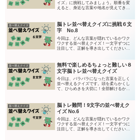
イズ」に挑戦してみましょう。順番を変
えると、身近な言葉や地名が見えてきま
すよ。ぜひ考えてみてください！バラバ
ラの言葉を並べ替えて意味のある言葉に
してください。今回は７文字問題は15問
脳トレ並べ替えクイズに挑戦６文
並べ替えクイズ
です。第1問するーがか...
字 No.8
今回は、どんな言葉が隠れているかワク
ワクする並べ替えクイズ！一文字ずつに
注目して、正解を導き出してください。
バラバラの言葉を並べ替えて意味のある
言葉にしてください。今回は6文字問題は
15問です。第1問どくがっいぶヒント：観
無料で楽しめるちょっと難しい８
並べ替えクイズ
光案内------...
文字脳トレ並べ替えクイズ
今日は、バラバラになった言葉を正しく
並べ替えるクイズです。頭を柔らかくし
て、ひらめきを大切に！全部解けるかチ
ャレンジしてみましょう。問題は１５問
です。それでは、クイズスタート！８文
字の言葉を並べ替えて意味のある言葉に
脳トレ難問！9文字の並べ替えク
並べ替えクイズ
直して下さい第1問すっく...
イズ No.6
今回は、どんな言葉が隠れているかワク
ワクする並べ替えクイズ！一文字ずつに
注目して、正解を導き出してください。
問題は15問です。それではクイズスター
ト！第１問えうぃぐでどんすれ