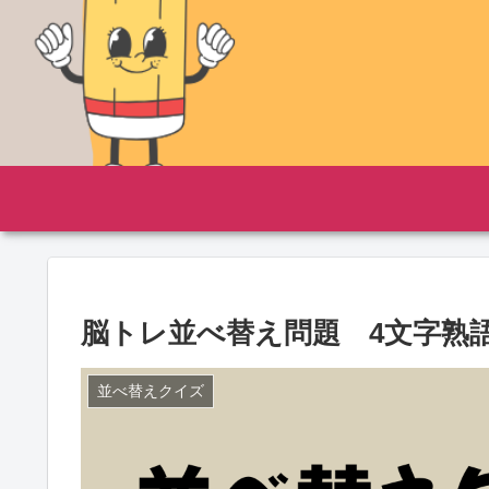
脳トレ並べ替え問題 4文字熟語６
並べ替えクイズ