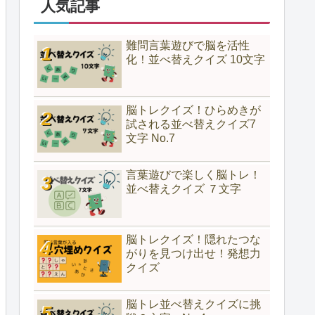
人気記事
難問言葉遊びで脳を活性
化！並べ替えクイズ 10文字
脳トレクイズ！ひらめきが
試される並べ替えクイズ7
文字 No.7
言葉遊びで楽しく脳トレ！
並べ替えクイズ ７文字
脳トレクイズ！隠れたつな
がりを見つけ出せ！発想力
クイズ
脳トレ並べ替えクイズに挑