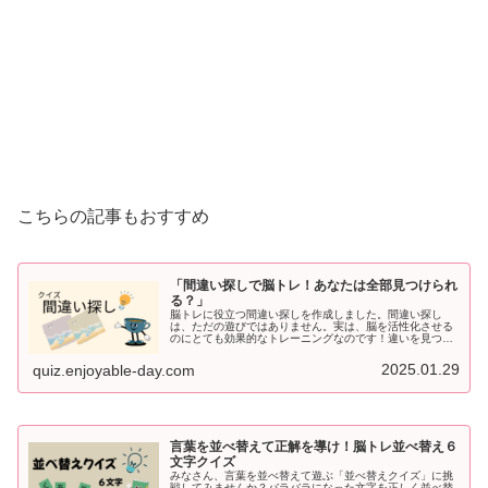
こちらの記事もおすすめ
「間違い探しで脳トレ！あなたは全部見つけられ
る？」
脳トレに役立つ間違い探しを作成しました。間違い探し
は、ただの遊びではありません。実は、脳を活性化させる
のにとても効果的なトレーニングなのです！違いを見つけ
ようと目を凝らすことで、注意力・観察力・記憶力が鍛え
られ、脳の老化防止にも役立ちます。...
2025.01.29
quiz.enjoyable-day.com
言葉を並べ替えて正解を導け！脳トレ並べ替え６
文字クイズ
みなさん、言葉を並べ替えて遊ぶ「並べ替えクイズ」に挑
戦してみませんか？バラバラになった文字を正しく並べ替