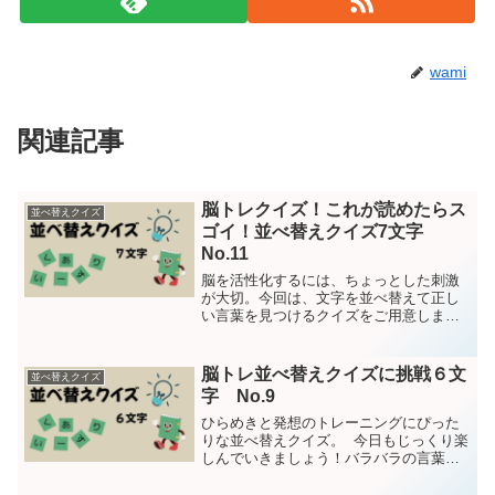
wami
関連記事
脳トレクイズ！これが読めたらス
並べ替えクイズ
ゴイ！並べ替えクイズ7文字
No.11
脳を活性化するには、ちょっとした刺激
が大切。今回は、文字を並べ替えて正し
い言葉を見つけるクイズをご用意しまし
た！ぜひ挑戦してみてくださいね。バラ
バラの言葉を並べ替えて意味のある言葉
にしてください。今回は７文字問題は15
脳トレ並べ替えクイズに挑戦６文
並べ替えクイズ
問です。第1問しいんん...
字 No.9
ひらめきと発想のトレーニングにぴった
りな並べ替えクイズ。 今日もじっくり楽
しんでいきましょう！バラバラの言葉を
並べ替えて意味のある言葉にしてくださ
い。今回は6文字問題は15問です。第1問