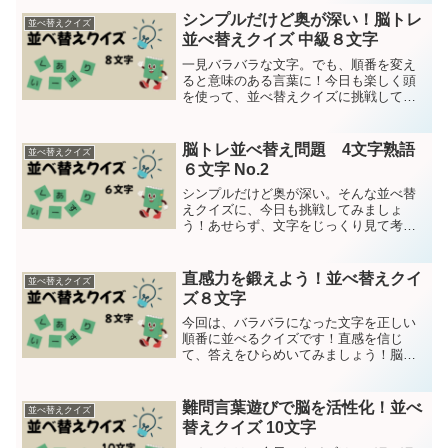
いかせがくんヒント：人工的に合成され
シンプルだけど奥が深い！脳トレ
並べ替えクイズ
た生地------...
並べ替えクイズ 中級８文字
一見バラバラな文字。でも、順番を変え
ると意味のある言葉に！今日も楽しく頭
を使って、並べ替えクイズに挑戦してみ
ましょう！問題は１５問今回は８文字で
す。それでは、クイズスタート！８文字
の言葉を並べ替えて意味のある言葉に直
脳トレ並べ替え問題 4文字熟語
並べ替えクイズ
して下さい第1問りきかょ...
６文字 No.2
シンプルだけど奥が深い。そんな並べ替
えクイズに、今日も挑戦してみましょ
う！あせらず、文字をじっくり見て考え
てくださいね。問題は全部で１５問で
す。それでは、クイズスタート！6文字の
言葉を並べ替えて意味のある言葉に直し
直感力を鍛えよう！並べ替えクイ
並べ替えクイズ
て下さい。第１問つふうくと...
ズ８文字
今回は、バラバラになった文字を正しい
順番に並べるクイズです！直感を信じ
て、答えをひらめいてみましょう！脳ト
レにピッタリ!それぞれのバラバラの言葉
を一つの意味のある言葉にしてくださ
い。今回は８文字です。 問題は15問で
難問言葉遊びで脳を活性化！並べ
並べ替えクイズ
す。それでは、クイズスタ...
替えクイズ 10文字