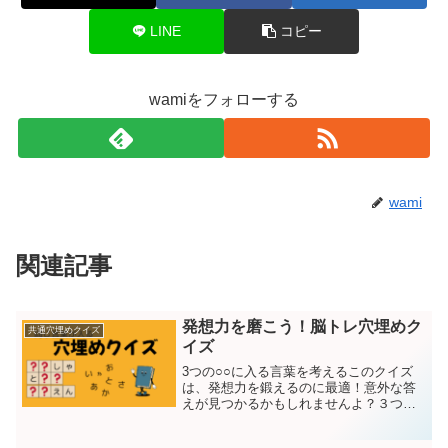
LINE
コピー
wamiをフォローする
wami
関連記事
発想力を磨こう！脳トレ穴埋めク
共通穴埋めクイズ
イズ
3つの○○に入る言葉を考えるこのクイズ
は、発想力を鍛えるのに最適！意外な答
えが見つかるかもしれませんよ？３つの
○○には同じ言葉が入ります。問題は１５
問それではスタート！第１問目わ○○なぐ