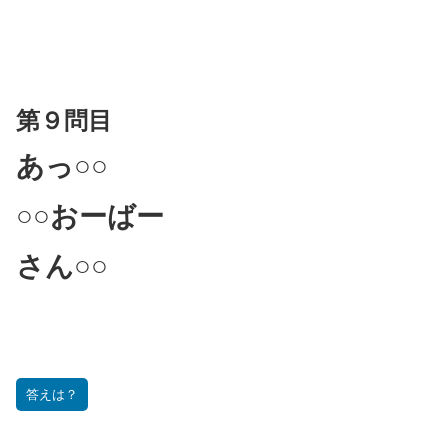
第９問目
あっ○○
○○おーばー
さん○○
答えは？