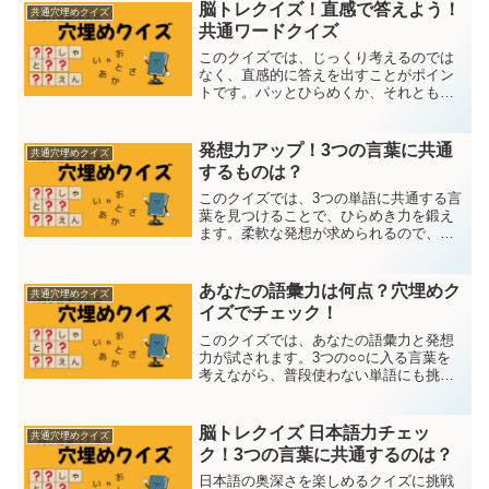
さ○○ちがいどわ○○-----------------...
脳トレクイズ！直感で答えよう！
共通穴埋めクイズ
共通ワードクイズ
このクイズでは、じっくり考えるのでは
なく、直感的に答えを出すことがポイン
トです。パッとひらめくか、それとも意
外と悩むか？ぜひ挑戦してみてくださ
い！３つの○○には同じ言葉が入ります。
問題は１５問それではスタート！第１問
発想力アップ！3つの言葉に共通
共通穴埋めクイズ
目た○○ぎ○○きん○○き...
するものは？
このクイズでは、3つの単語に共通する言
葉を見つけることで、ひらめき力を鍛え
ます。柔軟な発想が求められるので、普
段の思考の枠を超えて考えてみましょ
う！３つの○○には同じ言葉が入ります。
問題は１５問それではスタート！第１問
あなたの語彙力は何点？穴埋めク
共通穴埋めクイズ
目あ○○も○○かっぷは...
イズでチェック！
このクイズでは、あなたの語彙力と発想
力が試されます。3つの○○に入る言葉を
考えながら、普段使わない単語にも挑戦
してみましょう！３つの○○には同じ言葉
が入ります。問題は１５問それではスタ
ート！第１問目おん○○かえん○○○○す------
脳トレクイズ 日本語力チェッ
共通穴埋めクイズ
---...
ク！3つの言葉に共通するのは？
日本語の奥深さを楽しめるクイズに挑戦