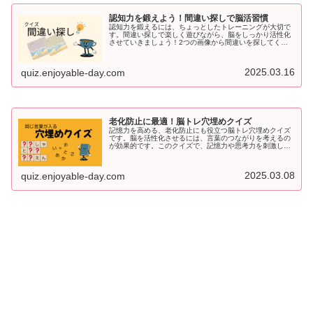
認知力を鍛えよう！間違い探しで脳活習慣
認知力を鍛えるには、ちょっとしたトレーニングが大切で
す。間違い探しで楽しく遊びながら、脳をしっかり活性化
させていきましょう！2つの画像から間違いを探してくだ
さい間違いは5つです。回答は下部にあります。第一問目
第二問目 (adsbygoog...
2025.03.16
quiz.enjoyable-day.com
老化防止に最適！脳トレ穴埋めクイズ
記憶力を高める、老化防止にも役立つ脳トレ穴埋めクイズ
です。脳を活性化させるには、言葉のつながりを考えるの
が効果的です。このクイズで、記憶力や思考力を刺激しな
がら、楽しく脳トレをしましょう問題は１５問3つの○○に
は同じ言葉が入ります。１問目き...
2025.03.08
quiz.enjoyable-day.com