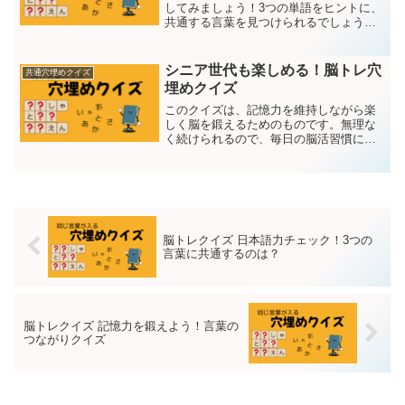
してみましょう！3つの単語をヒントに、
共通する言葉を見つけられるでしょう
か？あなたの日本語力が試されます！３
つの○○には同じ言葉が入ります。問題は
１５問それではスタート！第１問目うめ
シニア世代も楽しめる！脳トレ穴
共通穴埋めクイズ
○○○○ゅういちばん○...
埋めクイズ
このクイズは、記憶力を維持しながら楽
しく脳を鍛えるためのものです。無理な
く続けられるので、毎日の脳活習慣に取
り入れてみてください！３つの○○には同
じ言葉が入ります。問題は１５問それで
はスタート！第１問目○○うこう○○○○きん
ぐ-------...
脳トレクイズ 日本語力チェック！3つの
言葉に共通するのは？
脳トレクイズ 記憶力を鍛えよう！言葉の
つながりクイズ