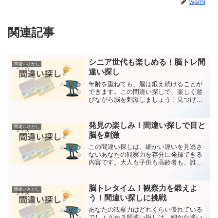
wami
関連記事
シニア世代も楽しめる！脳トレ間
間違いさがし
違い探し
年齢を重ねても、脳は鍛え続けることが
できます。この間違い探しで、楽しく遊
びながら脳を刺激しましょう！見つけた
ときの達成感も楽しんでくださいね。2つ
の画像から間違いを探してください間違
いは5つです。回答は下部にあります。第
発見の楽しみ！間違い探しで目と
間違いさがし
一問目 第二問目 (...
脳を刺激
この間違い探しは、細かい違いを見逃さ
ないあなたの観察力を存分に発揮できる
内容です。大人も子供も高齢者も、誰も
が気軽にチャレンジでき、目と脳をフル
回転させる楽しいひとときをお届けしま
す。2つの画像から間違いを探してくださ
脳トレタイム！観察力を鍛えよ
間違いさがし
い間違いは5つです。回...
う！間違い探しに挑戦
あなたの観察力はどれくらい優れている
でしょうか？間違い探しは、細かな違い