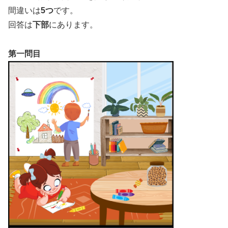
間違いは
5つ
です。
回答は
下部
にあります。
第一問目