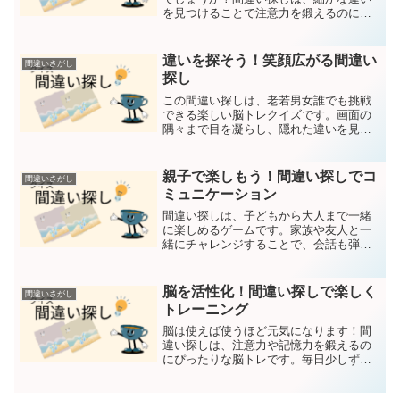
を見つけることで注意力を鍛えるのに最
適なゲームです。さあ、しっかり目を凝
らして挑戦してみましょう！2つの画像か
ら間違いを探してください間違いは5つで
違いを探そう！笑顔広がる間違い
間違いさがし
す。回答は下部にあり...
探し
この間違い探しは、老若男女誰でも挑戦
できる楽しい脳トレクイズです。画面の
隅々まで目を凝らし、隠れた違いを見つ
ける過程で、自然と観察力と集中力が鍛
えられます。リラックスしながら、笑顔
になれるひとときをお楽しみください！2
親子で楽しもう！間違い探しでコ
間違いさがし
つの画像から間違いを探...
ミュニケーション
間違い探しは、子どもから大人まで一緒
に楽しめるゲームです。家族や友人と一
緒にチャレンジすることで、会話も弾
み、より楽しい時間を過ごせます。みん
なで力を合わせて間違いを探してみまし
ょう！2つの画像から間違いを探してくだ
脳を活性化！間違い探しで楽しく
間違いさがし
さい間違いは5つです。回...
トレーニング
脳は使えば使うほど元気になります！間
違い探しは、注意力や記憶力を鍛えるの
にぴったりな脳トレです。毎日少しずつ
挑戦して、脳の健康を維持しましょう！2
つの画像から間違いを探してください。