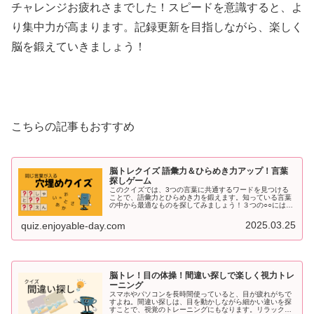
チャレンジお疲れさまでした！スピードを意識すると、よ
り集中力が高まります。記録更新を目指しながら、楽しく
脳を鍛えていきましょう！
こちらの記事もおすすめ
脳トレクイズ 語彙力＆ひらめき力アップ！言葉
探しゲーム
このクイズでは、3つの言葉に共通するワードを見つける
ことで、語彙力とひらめき力を鍛えます。知っている言葉
の中から最適なものを探してみましょう！３つの○○には同
じ言葉が入ります。問題は１５問それではスタート！第１
問目び○○つかん○○えりーきょ...
2025.03.25
quiz.enjoyable-day.com
脳トレ！目の体操！間違い探しで楽しく視力トレ
ーニング
スマホやパソコンを長時間使っていると、目が疲れがちで
すよね。間違い探しは、目を動かしながら細かい違いを探
すことで、視覚のトレーニングにもなります。リラックス