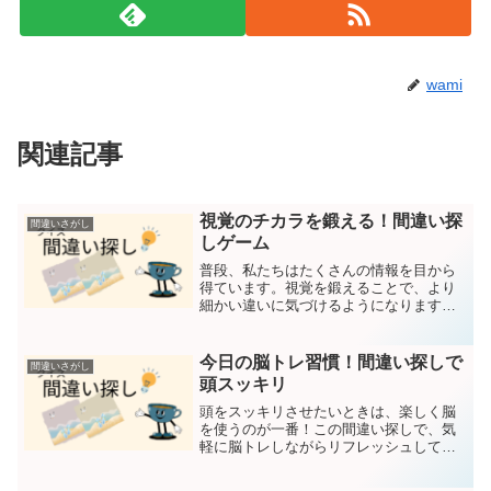
wami
関連記事
視覚のチカラを鍛える！間違い探
間違いさがし
しゲーム
普段、私たちはたくさんの情報を目から
得ています。視覚を鍛えることで、より
細かい違いに気づけるようになります。
さあ、あなたの視覚力を試してみましょ
う！2つの画像から間違いを探してくださ
い間違いは5つです。回答は下部にありま
今日の脳トレ習慣！間違い探しで
間違いさがし
す。第一問目 第二問...
頭スッキリ
頭をスッキリさせたいときは、楽しく脳
を使うのが一番！この間違い探しで、気
軽に脳トレしながらリフレッシュしてみ
ませんか？2つの画像から間違いを探して
ください。間違いは5つです。回答は下部