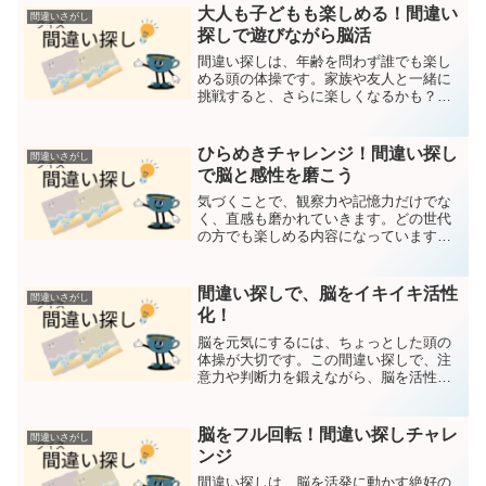
にあります。第一問目 第二問目
大人も子どもも楽しめる！間違い
間違いさがし
(adsbygoogle...
探しで遊びながら脳活
間違い探しは、年齢を問わず誰でも楽し
める頭の体操です。家族や友人と一緒に
挑戦すると、さらに楽しくなるかも？リ
ラックスしながら、ゲーム感覚で脳を動
かしてみましょう！2つの画像から間違い
を探してください間違いは5つです。回答
ひらめきチャレンジ！間違い探し
間違いさがし
は下部にあります。ク...
で脳と感性を磨こう
気づくことで、観察力や記憶力だけでな
く、直感も磨かれていきます。どの世代
の方でも楽しめる内容になっています！2
つの画像から間違いを探してください間
違いは5つです。回答は下部にあります。
第一問目 第二問目 (adsbygoogle = win...
間違い探しで、脳をイキイキ活性
間違いさがし
化！
脳を元気にするには、ちょっとした頭の
体操が大切です。この間違い探しで、注
意力や判断力を鍛えながら、脳を活性化
させていきましょう！2つの画像から間違
いを探してください間違いは5つです。回
答は下部にあります。第一問目 第二問目
脳をフル回転！間違い探しチャレ
間違いさがし
(adsbygo...
ンジ
間違い探しは、脳を活発に動かす絶好の