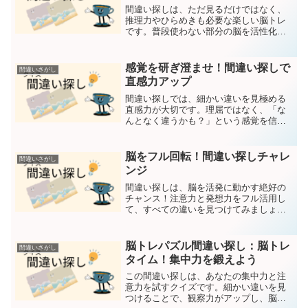
間違い探しは、ただ見るだけではなく、
推理力やひらめきも必要な楽しい脳トレ
です。普段使わない部分の脳を活性化し
ながら、じっくり考えて答えを見つけま
しょう！2つの画像から間違いを探してく
ださい間違いは5つです。回答は下部にあ
感覚を研ぎ澄ませ！間違い探しで
間違いさがし
ります。第一問目 第...
直感力アップ
間違い探しでは、細かい違いを見極める
直感力が大切です。理屈ではなく、「な
んとなく違うかも？」という感覚を信じ
てみるのも一つの方法です。あなたの直
感力を試してみましょう！2つの画像から
間違いを探してください間違いは5つで
脳をフル回転！間違い探しチャレ
間違いさがし
す。回答は下部にありま...
ンジ
間違い探しは、脳を活発に動かす絶好の
チャンス！注意力と発想力をフル活用し
て、すべての違いを見つけてみましょ
う。最後まで集中して頑張ってくださ
い！2つの画像から間違いを探してくださ
い間違いは5つです。回答は下部にありま
脳トレパズル間違い探し：脳トレ
間違いさがし
す。第一問目 第二問目 ...
タイム！集中力を鍛えよう
この間違い探しは、あなたの集中力と注
意力を試すクイズです。細かい違いを見
つけることで、観察力がアップし、脳の