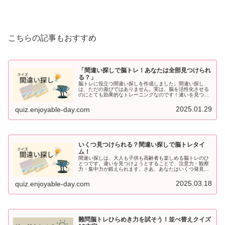
こちらの記事もおすすめ
「間違い探しで脳トレ！あなたは全部見つけられ
る？」
脳トレに役立つ間違い探しを作成しました。間違い探し
は、ただの遊びではありません。実は、脳を活性化させる
のにとても効果的なトレーニングなのです！違いを見つけ
ようと目を凝らすことで、注意力・観察力・記憶力が鍛え
られ、脳の老化防止にも役立ちます。...
2025.01.29
quiz.enjoyable-day.com
いくつ見つけられる？間違い探しで脳トレタイ
ム！
間違い探しは、大人も子供も高齢者も楽しめる脳トレのひ
とつです。違いを見つけようとすることで、注意力・観察
力・集中力が鍛えられます。さあ、あなたはいくつ発見で
きるでしょうか？2つの画像から間違いを探してくださ
い。間違いは5つです。回答は下部に...
2025.03.18
quiz.enjoyable-day.com
難問脳トレひらめき力を試そう！並べ替えクイズ