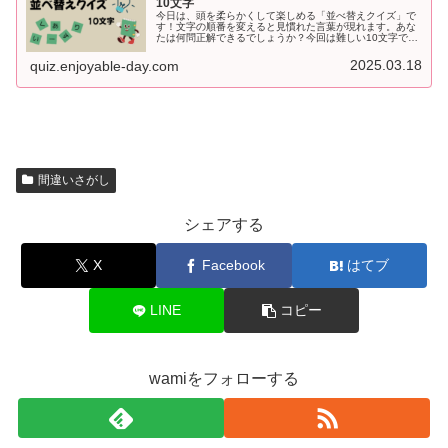
10文字
今日は、頭を柔らかくして楽しめる「並べ替えクイズ」で
す！文字の順番を変えると見慣れた言葉が現れます。あな
たは何問正解できるでしょうか？今回は難しい10文字で
す。それでは、クイズスタート！10文字の言葉を並べ替え
て意味のある言葉に直して下さい...
2025.03.18
quiz.enjoyable-day.com
間違いさがし
シェアする
X
Facebook
はてブ
LINE
コピー
wamiをフォローする