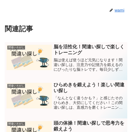
wami
関連記事
脳を活性化！間違い探しで楽しく
間違いさがし
トレーニング
脳は使えば使うほど元気になります！間
違い探しは、注意力や記憶力を鍛えるの
にぴったりな脳トレです。毎日少しずつ
挑戦して、脳の健康を維持しましょう！2
つの画像から間違いを探してください。
間違いは5つです。回答は下部にありま
ひらめきを鍛えよう！楽しい間違
間違いさがし
す。第一問目 第二問目...
い探し
「なんとなく違うかも？」と感じたその
ひらめき、大切にしてください！この間
違い探しは、直感力を磨くトレーニング
にもなります。どんどん挑戦して、ひら
めきを鍛えましょう！2つの画像から間違
いを探してください間違いは5つです。回
頭の体操！間違い探しで思考力を
間違いさがし
答は下部にあります。...
鍛えよう