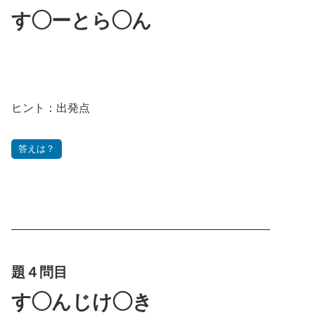
す◯ーとら◯ん
ヒント：出発点
答えは？
———————————————————————
題４問目
す◯んじけ◯き