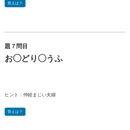
答えは？
題７問目
お◯どり◯うふ
ヒント：仲睦まじい夫婦
答えは？