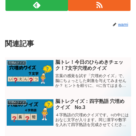
wami
関連記事
脳トレ！今日のひらめきチェッ
穴埋めクイズ
ク！7文字穴埋めクイズ
言葉の感覚を試す「穴埋めクイズ」で、
脳にちょっとした刺激を与えてみません
か？ ヒントを頼りに、○に当てはまる言
葉を想像して答えてみましょう。やり出
したらハマる穴埋めクイズです。○に文字
を入れて意味が通じる言葉を完成させて
脳トレクイズ：四字熟語 穴埋め
穴埋めクイズ
ください。題１問目お...
クイズ No.3
４字熟語の穴埋めクイズです。○の中には
おなじ文字が入ります。同じ漢字や数字
を入れて四字熟語を完成させてくださ
い。問題は15問です。それではスター
ト！第1問○喜○憂-----------------------------------