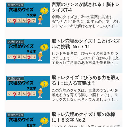
----...
言葉のセンスが試される！脳トレ
穴埋めクイズ
クイズ7-4
今回のクイズは、3つの言葉に共通す
る“ひとこと”を見つけ出すもの。少しのヒ
ントでスッキリ解けるかも？このクイズ
は○の中に文字を入れて意味のある言葉を
作る脳トレクイズです。問題は7文字１５
問です。題１問目ら◯ちぼっ◯す ヒ
脳トレ穴埋めクイズ！ことばパズ
穴埋めクイズ
ント：お弁当箱--...
ルに挑戦 No .7-11
ヒントを参考に、ぴったりの言葉を見つ
けましょう！ ！このクイズは○の中に文
字を入れて意味のある言葉を作る脳トレ
クイズです。問題は7文字１５問です。題
１問目せ◯んど◯っぐ ヒント：二つ
目のバッグ-----------------------...
脳トレクイズ！ひらめき力を鍛え
穴埋めクイズ
る！○に入る言葉は？
この穴埋めクイズは、言葉のつながりを
考える力を育てる楽しい脳トレです。リ
ラックスしながら考えてみましょう！こ
のクイズは○の中に文字を入れて意味のあ
る言葉を作る脳トレクイズです。問題は7
文字１５問です。題１問目ちゅ◯しょ◯
脳トレ穴埋めクイズ！頭の体操
穴埋めクイズ
が ヒント：線...
に！８文字 No.2
このクイズは○の中に文字を当てはめて言