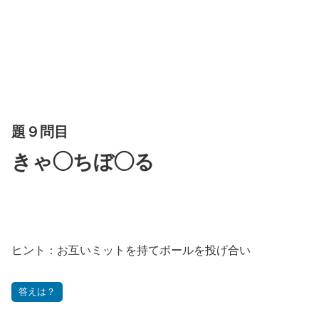
題９問目
きゃ◯ちぼ◯る
ヒント：お互いミットを持てボールを投げ合い
答えは？