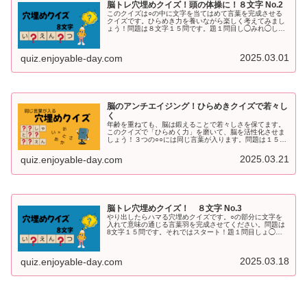
脳トレ穴埋めクイズ！頭の体操に！８文字 No.2
このクイズは○の中に文字を当てはめて言葉を完成させる
クイズです。ひらめき力を養いながら楽しく考えてみまし
ょう！問題は８文字１５問です。題１問目し◯みれ◯しょ
んヒント：現実をデジタル環境で再現します。------------------
---...
2025.03.01
quiz.enjoyable-day.com
脳のアンチエイジング！ひらめきクイズで若々し
く
年齢を重ねても、脳は鍛えることで若々しさを保てます。
このクイズで「ひらめく力」を磨いて、脳を活性化させま
しょう！３つの○○には同じ言葉が入ります。問題は１５問
それではスタート！第１問目ゆき○○せん○○こう○○き---------
------...
2025.03.21
quiz.enjoyable-day.com
脳トレ穴埋めクイズ！ ８文字 No.3
やり出したらハマる穴埋めクイズです。○の部分に文字を
入れて意味の通じる言葉羽を完成させてください。問題は
8文字１５問です。それではスタート！題１問目しょ◯ゅ
う◯まいヒント：夏に葉書で届けます。------------------------...
2025.03.18
quiz.enjoyable-day.com