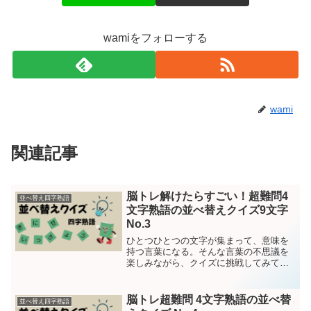
wamiをフォローする
wami
関連記事
脳トレ解けたらすごい！超難問4
並べ替え四字熟語
文字熟語の並べ替えクイズ9文字
No.3
ひとつひとつの文字が集まって、意味を
持つ言葉になる。そんな言葉の不思議を
楽しみながら、クイズに挑戦してみてく
ださい！問題は15問です。それではクイ
ズスタート！第１問くっゅしいんっぱ
い ヒント：一泊させてもらって
脳トレ超難問 4文字熟語の並べ替
並べ替え四字熟語
食事をご馳走になることで...