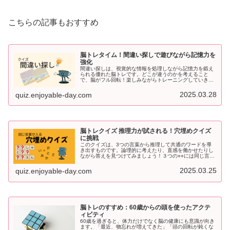
こちらの記事もおすすめ
脳トレタイム！間違い探しで遊びながら記憶力を
強化
間違い探しは、視覚的な情報を処理しながら記憶力を鍛え
られる優れた脳トレです。どこが違うのかを考えること
で、脳がフル回転！楽しみながらトレーニングしていきま
しょう！2つの画像から間違いを探してください間違いは5
つです。回答は下部にあります。第...
2025.03.28
quiz.enjoyable-day.com
脳トレクイズ 推理力が試される！穴埋めクイズ
に挑戦
このクイズは、3つの言葉から推理して共通のワードを導
き出すものです。論理的に考えたり、直感を働かせたりし
ながら答えを見つけてみましょう！３つの○○には同じ言葉
が入ります。問題は１５問それではスタート！第１問目す
い○○○○ぎょうはん○○---...
2025.03.25
quiz.enjoyable-day.com
脳トレのすすめ：60歳からの頭を使ったアクテ
ィビティ
60歳を過ぎると、体力だけでなく脳の健康にも意識が向き
ます。「最近、物忘れが増えてきた」「頭の回転が鈍くな