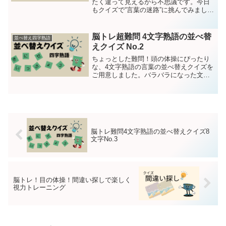
たく違って見えるから不思議です。今日
もクイズで“言葉の迷路”に挑んでみましょ
う！問題は15問です。それではクイズス
タート！第１問ちきうゅてかんっ
ょ ヒント：物事の自体や情勢が
脳トレ超難問 4文字熟語の並べ替
並べ替え四字熟語
急に変化して解決に向かう...
えクイズ No.2
ちょっとした難問！頭の体操にぴったり
な、4文字熟語の言葉の並べ替えクイズを
ご用意しました。バラバラになった文字
をじっくり眺めて、正しい言葉を導き出
してください。今日はかなり難問！7文字
の4文字熟語並べ替えクイズです。挑戦し
てみてください！問...
脳トレ難問4文字熟語の並べ替えクイズ8
文字No.3
脳トレ！目の体操！間違い探しで楽しく
視力トレーニング