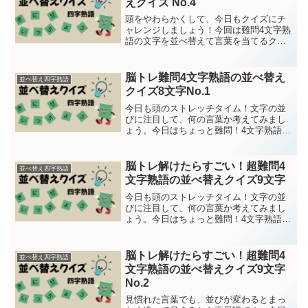
えクイズ No.4
頭をやわらかくして、今日もクイズにチ
ャレンジしましょう！今回は難問4文字熟
語の文字を並べ替えて言葉を当てるクイ
ズです。今日はかなり難問！7文字の4文
字熟語並べ替えクイズです。挑戦してみ
てください！問題は全部で１５問です。
脳トレ難問4文字熟語の並べ替え
並べ替え四字熟語
それでは、クイズスタ...
クイズ8文字No.1
今日も頭のストレッチタイム！文字の並
びに注目して、何の言葉か考えてみまし
ょう。今日はちょっと難問！4文字熟語の
並べ替えクイズです。問題は15問です。
それではクイズスタート！第１問きんさ
ゃんににくヒント：二人が歩調を合わせ
脳トレ解けたらすごい！超難問4
並べ替え四字熟語
て目標を達成しようと...
文字熟語の並べ替えクイズ9文字
今日も頭のストレッチタイム！文字の並
びに注目して、何の言葉か考えてみまし
ょう。今日はちょっと難問！4文字熟語の
並べ替えクイズです。問題は15問です。
それではクイズスタート！第１問ちせい
ちゅんしにう ヒント：1日が千年
脳トレ解けたらすごい！超難問4
並べ替え四字熟語
位おもえるほど、待...
文字熟語の並べ替えクイズ9文字
No.2
見慣れた言葉でも、並びが変わるとまっ